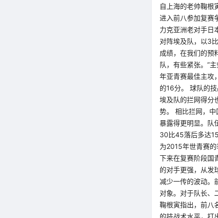
自上海的老帅鞠根
进入前八参加复赛
力克亚洲老对手日
对阵埃及队，以3
成绩，在我们的预
队，有些紧张。”主
年亚青赛最佳主攻
的16分。 球队的
埃及队的拦网得分也
势。 相比拦网，
暴露得更明显。队
30比45落后多达
为2015年世青
下来在复赛阶段国青
的对手更强，从发
减少一传的波动。
对象。对于队长、
鞠根寅指出，前八
的技战术水平，打