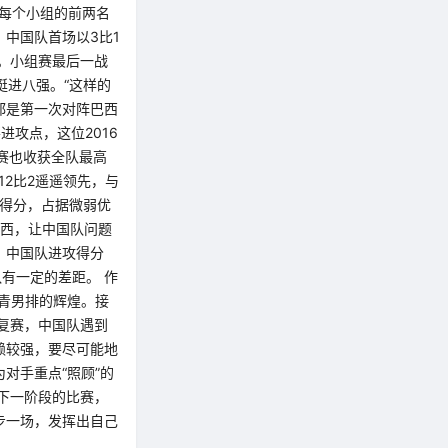
，每个小组的前两名
中国队首场以3比1
。小组赛最后一战
挺进八强。“这样的
都是第一次对阵巴西
进攻点，这位2016
赛也收获全队最高
12比2遥遥领先，与
的得分，占据微弱优
巴西，让中国队问题
，中国队进攻得分
有一定的差距。 作
国青男排的辉煌。接
入复赛，中国队遇到
赖较强，要尽可能地
对手重点“照顾”的
下一阶段的比赛，
步一场，发挥出自己