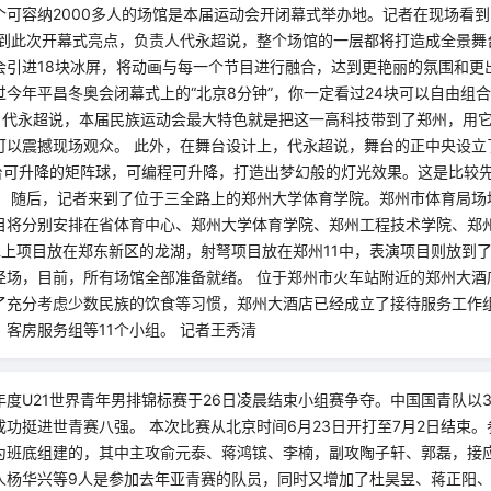
个可容纳2000多人的场馆是本届运动会开闭幕式举办地。记者在现场看
提到此次开幕式亮点，负责人代永超说，整个场馆的一层都将打造成全景舞
引进18块冰屏，将动画与每一个节目进行融合，达到更艳丽的氛围和更出
今年平昌冬奥会闭幕式上的“北京8分钟”，你一定看过24块可以自由组
”。代永超说，本届民族运动会最大特色就是把这一高科技带到了郑州，用它
可以震撼现场观众。 此外，在舞台设计上，代永超说，舞台的正中央设立
0台可升降的矩阵球，可编程可升降，打造出梦幻般的灯光效果。这是比较
。 随后，记者来到了位于三全路上的郑州大学体育学院。郑州市体育局场
目将分别安排在省体育中心、郑州大学体育学院、郑州工程技术学院、郑州
水上项目放在郑东新区的龙湖，射弩项目放在郑州11中，表演项目则放到
径场，目前，所有场馆全部准备就绪。 位于郑州市火车站附近的郑州大酒
了充分考虑少数民族的饮食等习惯，郑州大酒店已经成立了接待服务工作
客房服务组等11个小组。 记者王秀清
度U21世界青年男排锦标赛于26日凌晨结束小组赛争夺。中国国青队以
功挺进世青赛八强。 本次比赛从北京时间6月23日开打至7月2日结束
为班底组建的，其中主攻俞元泰、蒋鸿镔、李楠，副攻陶子轩、郭磊，接
人杨华兴等9人是参加去年亚青赛的队员，同时又增加了杜昊昱、蒋正阳