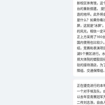
新校区体育馆，这
台的重新搭建。 
造的地坪。此外将会
是什么？如果你看过
屏，这就是“冰屏
的风光，相信一定
正上方采用了16
国内使用也比较少
绍，竞赛和表演项
湖5个赛区进行。
郑大体院的塑胶田
驻的接待酒店，为
障组、交通保障组、
正在捷克进行的本年
一个对手埃及队，成
以去年亚青赛冠军
二传刘志浩，自由