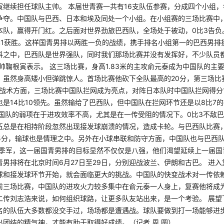
寅继续担任球队主帅。 本届世青赛一共有16支队伍参赛，分成四个小组
争夺。中国队与巴西、日本和埃及同处一个小组。在小组赛的三场比赛中，
本队，赢得开门红。之后面对世界劲旅巴西队，全场处于被动，0比3告负
比1获胜。这样国青男排以两胜一负的战绩，携手排名小组第一的巴西男排
料之中，巴西队是世界强队，同时我们那场比赛并没有发挥好，不少队员
帅鞠根寅表示。 这三场比赛，身高1.83米的主攻俞元泰成为中国队的主要
，虽然身高矮小但弹跳惊人。首场比赛他砍下全队最高的20分，第三场比
技战术方面，三场比赛中国队拦网成为亮点，对阵日本队时中国队拦网得分
是14比10领先。虽然输给了巴西队，但中国队在拦网环节还是以8比7
中国队的弱项在于进攻效率不高，尤其是在一传受阻的情况下。0比3不敌
伍总是在相持阶段忽然出现接发球崩溃的情况，造成卡轮。与巴西队比赛
15分，输球也是情理之中。另外在小球串联和防守方面，中国队也与巴西队
赛的季军，这一届国青男排的目标显然不仅仅是八强，他们渴望延续上一届
男排将在北京时间6月27日至29日，分别迎战波兰、伊朗和古巴。 进
球和接发球环节开始，就会面临更大的挑战。中国队的快变战术对一传依
前三场比赛，中国队的进攻火力较多集中在俞元泰一人身上，复赛他将成为
二传刘志浩来说，如何组织球路，让更多队友站出来，是一个考验。 展望
名的队伍大多数都没交手过，场场都是遭遇战。球队要做到打一场能够进
出团结的精气神，才能有助于取得好成绩。（记者 周 圆）