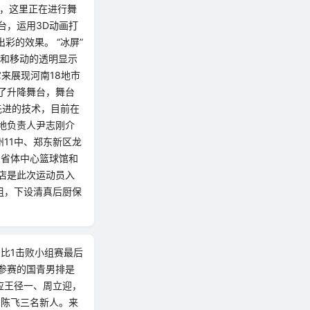
到，这里正在进行舞
台，运用3D动画打
彩的效果。 “冰屏”
合和移动的透明显示
来展现河南18地市
了升降舞台，舞台
先进的技术，目前在
地负责人尹志刚介
11中、郑东新区龙
了省体中心篮球馆和
店是此次运动员入
组，下设清真后厨保
3比1击败小组赛最后
。参赛的国青男排是
应王径一、周立迎，
、陈飞三名新人。来