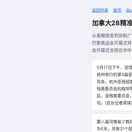
返回列表
首页
站
加拿大28精
从香榭丽舍到协和广场
巴黎奥运会开幕式将
会开幕式也将在市中
5月17日下午，亚
杭州举行的第4届
员会、杭州亚残组委
残奥委员会的指导
后，亚残奥委员会
功。(总台记者高珧
第八届河南省少数民
为5天，共有21个