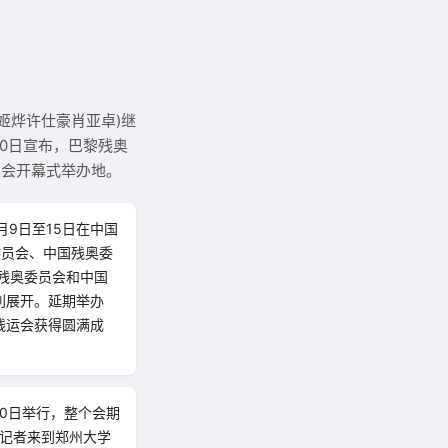
者姬烨许仕豪肖亚卓)继
20日宣布，巴黎残奥
奥会开幕式举办地。
月9日至15日在中国
委员会、中国残奥委
亚残奥委员会和中国
利展开。延期举办
残运会获得圆满成
10日举行，整个会期
，记者来到郑州大学