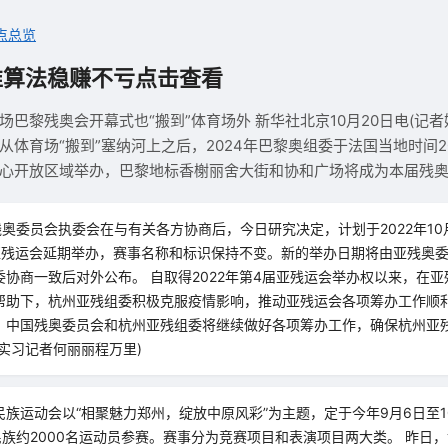
点总览
准算法稳赚不亏点击查看
巴黎残奥会开幕式也“搬到”体育场外 新华社北京10月20日电(记
从体育场“搬到”塞纳河上之后，2024年巴黎奥组委于法国当地时间
心开放区域举办，巴黎地标香榭丽舍大街和协和广场将成为本届残
残奥委员会执委会在与有关各方协商后，今日研究决定，计划于2022年10
亚残运会延期举办，赛事名称和标识保持不变。新的举办日期将由亚残奥
协商一致后对外公布。 自取得2022年第4届亚残运会举办权以来，在
帮助下，杭州亚残组委积极克服疫情影响，推动亚残运会各项筹办工作顺
、中国残奥委员会和杭州亚残组委将继续做好各项筹办工作，确保杭州亚
实习记者何丽丽程万里)
族运动会以“相聚魅力郑州，绽放中原风彩”为主题，定于今年9月6日至
民族约2000名运动员参赛。赛事分为竞赛项目和表演项目两大类。 昨日