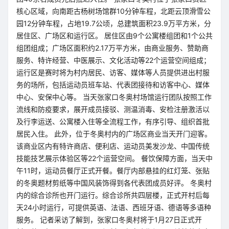
核心区域，向南距古杨树场馆群10分钟车程，北距云顶滑雪公
园12分钟车程，占地19.7公顷，总建筑面积23.9万平方米，分
居住区、广场区和运行区。 居住区由9个公寓楼组团和1个公共
组团组成；广场区面积约2.17万平方米，由商业服务、赞助商
服务、特许经营、中医展示、文化活动等22个运营空间组成；
运行区是赛时将为村内居民、访客、媒体等人员提供进出村服
务的场所，包括运动员班车站、代表团接待和访客中心、媒体
中心、安保中心等。 当天张家口冬奥村场馆运行团队按照工作
流线和防疫要求，展开成员接驳、测温消毒、安检注册激活以
及行李运送、公寓楼入住等全流程工作，有序引导、组织首批
居民入住。 此外，位于冬奥村内的广场区商业当天开门迎客。
该商业区内有特许商店、便利店、运动员美发沙龙、中国传统
技能技艺展示体验区等22个运营空间。 餐饮保障方面，当天中
午11时，运动员餐厅正式开餐。餐厅内部悬挂的红灯笼、张贴
的冬奥题材剪纸等中国风装饰得到各代表团成员好评。 冬奥村
内的综合诊所也开门运行。综合诊所共四层楼，正式开村后每
天24小时运行，可提供英语、法语、西班牙语、德语等多语种
服务。 记者采访了解到，张家口冬奥村将于1月27日正式开