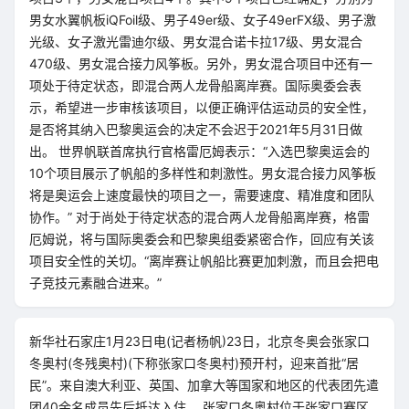
男女水翼帆板iQFoil级、男子49er级、女子49erFX级、男子激
光级、女子激光雷迪尔级、男女混合诺卡拉17级、男女混合
470级、男女混合接力风筝板。另外，男女混合项目中还有一
项处于待定状态，即混合两人龙骨船离岸赛。国际奥委会表
示，希望进一步审核该项目，以便正确评估运动员的安全性，
是否将其纳入巴黎奥运会的决定不会迟于2021年5月31日做
出。 世界帆联首席执行官格雷厄姆表示：“入选巴黎奥运会的
10个项目展示了帆船的多样性和刺激性。男女混合接力风筝板
将是奥运会上速度最快的项目之一，需要速度、精准度和团队
协作。” 对于尚处于待定状态的混合两人龙骨船离岸赛，格雷
厄姆说，将与国际奥委会和巴黎奥组委紧密合作，回应有关该
项目安全性的关切。“离岸赛让帆船比赛更加刺激，而且会把电
子竞技元素融合进来。”
新华社石家庄1月23日电(记者杨帆)23日，北京冬奥会张家口
冬奥村(冬残奥村)(下称张家口冬奥村)预开村，迎来首批“居
民”。来自澳大利亚、英国、加拿大等国家和地区的代表团先遣
团40余名成员先后抵达入住。 张家口冬奥村位于张家口赛区