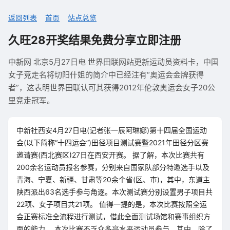
返回列表
首页
站点总览
久旺28开奖结果免费分享立即注册
中新网 北京5月27日电 世界田联网站更新运动员资料卡，中国
女子竞走名将切阳什姐的简介中已经注有“奥运会金牌获得
者”，这表明世界田联认可其获得2012年伦敦奥运会女子20公
里竞走冠军。
中新社西安4月27日电(记者张一辰阿琳娜)第十四届全国运动
会(以下简称“十四运会”)田径项目测试赛暨2021年田径分区赛
邀请赛(西北赛区)27日在西安开赛。 据了解，本次比赛共有
200余名运动员报名参赛，分别来自国家队部分特邀选手以及
青海、宁夏、新疆、甘肃等20余个省(区、市)，其中，东道主
陕西派出63名选手参与角逐。本次测试赛分别设置男子项目共
22项、女子项目共21项。 值得一提的是，本次比赛按照全运
会正赛标准全流程进行测试，借此全面测试场馆和赛事组织方
面的能力。 本次比赛不乏众多高水平运动员参与，其中，除了