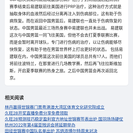
赛季结束后易建联前往美国进行PRP治疗，这种治疗方式就是
抽取身体的血液然后经过分离再注入到伤病部位，这有助于伤
病恢复。而在返回中国男篮后，易建联也一直处于伤病恢复的
状态。中国男篮最近三场热身赛中易建联也并未出战。 易建联
这次与中国男篮一同飞往美国，但他不会去打夏季联赛比赛，
而是会暂时离开球队，专门进行伤病的治疗，以让伤病能够尽
快恢复，这有助于他在男篮世界杯上打出更好的状态。 包括易
建联在内，中国男篮这次前往美国的球员总共有17人。而他们
将前往波特兰，在那里进行几场教学赛，然后再飞往拉斯维加
斯，开启夏季联赛的热身之旅。之后中国男篮会再次返回北
京。
相关阅读
林丹赢得世锦赛门票
粤港澳大湾区体育文化研究院成立
久旺28开奖直播免费分享免费领取
久旺28预测技巧稳定盈利官方地址
世锦赛签表出炉 国羽场场硬仗
杭州2022年第4届亚残运会将延期举办
田径世锦赛中国队名单出炉 苏炳添博尔特周末对决