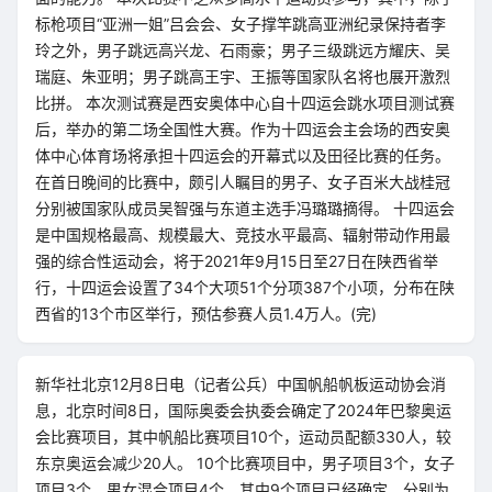
标枪项目“亚洲一姐”吕会会、女子撑竿跳高亚洲纪录保持者李
玲之外，男子跳远高兴龙、石雨豪；男子三级跳远方耀庆、吴
瑞庭、朱亚明；男子跳高王宇、王振等国家队名将也展开激烈
比拼。 本次测试赛是西安奥体中心自十四运会跳水项目测试赛
后，举办的第二场全国性大赛。作为十四运会主会场的西安奥
体中心体育场将承担十四运会的开幕式以及田径比赛的任务。
在首日晚间的比赛中，颇引人瞩目的男子、女子百米大战桂冠
分别被国家队成员吴智强与东道主选手冯璐璐摘得。 十四运会
是中国规格最高、规模最大、竞技水平最高、辐射带动作用最
强的综合性运动会，将于2021年9月15日至27日在陕西省举
行，十四运会设置了34个大项51个分项387个小项，分布在陕
西省的13个市区举行，预估参赛人员1.4万人。(完)
新华社北京12月8日电（记者公兵）中国帆船帆板运动协会消
息，北京时间8日，国际奥委会执委会确定了2024年巴黎奥运
会比赛项目，其中帆船比赛项目10个，运动员配额330人，较
东京奥运会减少20人。 10个比赛项目中，男子项目3个，女子
项目3个，男女混合项目4个。其中9个项目已经确定，分别为