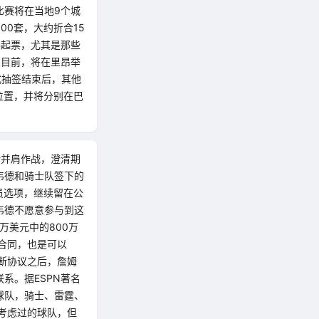
比赛将在当地9个城
00套，大约折合15
得起票，尤其是那些
 目前，将在里昂举
式抽签结束后，其他
位置，并将分别在巴
。
斯并肩作战，澄清期
韦德和骑士队签下的
员选项，继续留在公
韦德不愿意参与到这
万美元中的800万
合同，也是可以
断协议之后，詹姆
系。据ESPN著名
球队，骑士、雷霆、
考虑过的球队，但