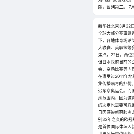
朗，暂列第三。 7
新华社北京3月2
全球大部分赛事继
下，各地体育场馆
大联赛、美职篮等
焦点。22日，两
但日本政府目前的
会、空场比赛等内
在遭受过2011年
集传播病毒的担忧
迟东京奥运会。而
虑范围内，因为这
的决定也需要可靠
日因感染新冠肺炎去
别32年之久的欧
是首位国际体坛因
世界足坛首位因新