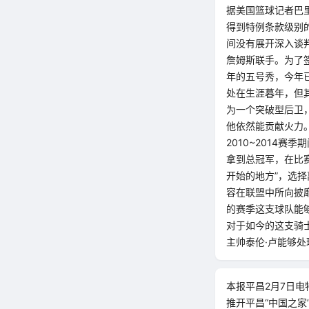
据美国篮球记者巴
得到特例条款级别
间没有展开深入谈
詹姆斯联手。为了签
年的五号秀，今年已
处在生涯暮年，但其
为一个突破型后卫
他依然能贡献火力。
2010~2014
拿到总冠军，在比
开始的地方”，选
容在联盟中所向披
的赛季这支球队能
对于如今的这支骑
主帅泰伦·卢能够处
本报平昌2月7日
推开平昌“中国之家