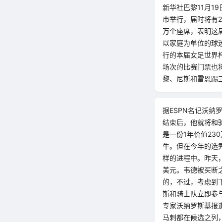
新华社巴黎11月1
市举行，届时将有2
万个座席，表明这
以家庭为单位的球
行的本届女足世界
场次的比赛门票也
黎、尼斯和雷恩踢三
据ESPN名记沃
结束后，他就将和
是一份1年价值23
牛。但在今年的选
样的进程中。昨天，
美元。韦德被买断
的，不过，考虑到
斯和骑士队立即参
专家沃纳罗斯基报
马刺都在候选之列