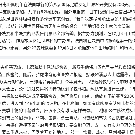
9日电距离明年在法国举行的第八届国际足联女足世界杯开赛仅有200天。
4支队伍参加，共举行52场比赛。 据外电报道，目前比赛门票已售出450
届女足世界杯吸引着许多球迷前来观看。 “我们决定尽可能让更多人能买
迷，以期让这届世界杯成为更加有趣的盛会。”当地组委会主席普雷沃说。
杯决赛和半决赛的已发售门票已全部售罄。据主办方预测，在12月8日正
将热销。 作为本届女足世界杯的主办国，法国将在决赛中占据A组第一的
场小组赛。另外23支球队要到12月8日才能确定他们出场的时间和场地
纳罗夫斯基透露，韦德和骑士队达成协议，新赛季他将加盟克里夫兰和詹姆
骑士队签约。随后，雅虎体育记者查拉涅报道，据联盟消息人士透露称，
0万美元的合同。 王炸组合再度联手 今年夏天，韦德选择执行合同中的球
秀大会上，公牛通过交易将巴特勒送到了森林狼。球队有意进行重建，而
韦德和公牛队达成了买断协议，为了恢复自由身，他放弃了新赛季2380
之后，进入到了48小时的澄清期，在此期间，如果有球队愿意认领韦德的
下赛季韦德的年薪过高，应该不会有球队这样去做。 韦德和公牛队达成买
与到韦德的招募中，马刺、雷霆、勇士等队，也曾经和韦德的团队取得过联
道，韦德在选择下家时的目标很明确，要么能争冠，去一支有实力争冠的
，要么重返热火，回到梦开始的地方。 骑士、雷霆、热火、马刺都是韦德