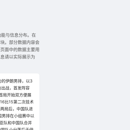
功能与信息分布。在
模块。部分数据内容会
：页面中的数据主要用
信息请以实际展示为
力的伊朗男排，以3
力出战，首发阵容
首局开始双方便展
6比15第二次技术
下两局后，中国队进
国男排在小组赛中以
利亚队和中国队合并
中国队小分落后于伊