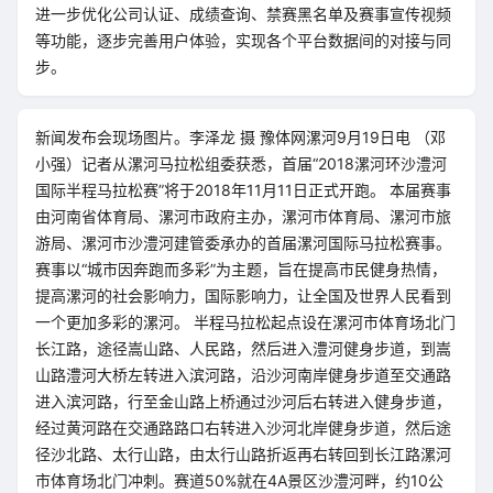
进一步优化公司认证、成绩查询、禁赛黑名单及赛事宣传视频
等功能，逐步完善用户体验，实现各个平台数据间的对接与同
步。
新闻发布会现场图片。李泽龙 摄 豫体网漯河9月19日电 （邓
小强）记者从漯河马拉松组委获悉，首届“2018漯河环沙澧河
国际半程马拉松赛”将于2018年11月11日正式开跑。 本届赛事
由河南省体育局、漯河市政府主办，漯河市体育局、漯河市旅
游局、漯河市沙澧河建管委承办的首届漯河国际马拉松赛事。
赛事以“城市因奔跑而多彩”为主题，旨在提高市民健身热情，
提高漯河的社会影响力，国际影响力，让全国及世界人民看到
一个更加多彩的漯河。 半程马拉松起点设在漯河市体育场北门
长江路，途径嵩山路、人民路，然后进入澧河健身步道，到嵩
山路澧河大桥左转进入滨河路，沿沙河南岸健身步道至交通路
进入滨河路，行至金山路上桥通过沙河后右转进入健身步道，
经过黄河路在交通路路口右转进入沙河北岸健身步道，然后途
径沙北路、太行山路，由太行山路折返再右转回到长江路漯河
市体育场北门冲刺。赛道50%就在4A景区沙澧河畔，约10公