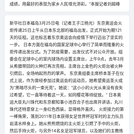
成绩，用最好的表现为家乡人民增光添彩。”本报记者刘超峰
新华社日本福岛3月25日电（记者王子江杨光）东京奥运会火
炬传递25日上午从日本东北部的福岛出发，正式开始为期121
天的征程。这也标志着东京奥运会向疫情下举行迈出了坚实的
一步。 日本方面在福岛的国家足球中心举行了简单而隆重的火
炬传递出发仪式。为了防疫需要，出发仪式不对公众开放。组
委会在足球中心的室内球场内设置主席台，上午9点，去年3月
从希腊带回的火种灯再次亮相，主席台上金色的火炬台被火种
引燃后，全场响起热烈的掌声。 东京奥组委主席桥本圣子在仪
式上说，作为曾经参加过奥运会的运动员，她希望奥运圣火成
为“黑暗尽头的一束光亮”。她说：“这小小的火光从来没有丧失
过希望，它一直等待着这一天，如同樱花等待绽放。” 日本奥
运大臣丸川珠代和东京都知事小池百合子也出席并讲话，丸川
珠代还特意穿上一身红色西装，显得格外喜庆。 火炬接力的第
一棒殊荣，落到2011年日本获得女足世界杯冠军时的主力队员
岩清水梓身上。她从熊熊燃烧的主火炬上引燃了手中的火炬，
然后手持火炬，与另外14名女足冠军球员，以及她们的主教练