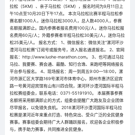
拉松（5KM）、亲子马拉松（5KM），报名时间为9月11日上
午10点至10月20日下午17点。 本次马拉松比赛半程马拉松参
赛名额1000人，迷你马拉松3000人，总人数4000人，参赛
名额报满即止。国内参赛者报名费用100元/人，迷你马拉松报
名费用60元/人；外籍参赛者半程马拉松30美元/人，迷你马拉
松25美元/人。 报名方式： 1、微信报名：微信关注“漯河环沙
澧河马拉松赛”订阅号或服务号，进入报名通道报名。 2、官网
报名：http://www.luohe-marathon.com。 3、也可通过马拉
马拉、我要赛、赛会通、最酷、知行合逸、来跑吧等网络报名
平台参与报名。 4、现场报名：周一到周五9:00—18:00，漯
河市源汇区大学路169号漯河市体育中心，郑州市惠济区迎宾
路一号黄河迎宾馆有山有川四合院，漯河环沙澧河国际半程马
拉松赛组委会，联系电话：0371-55191910。 本届赛事参赛
名额将采用额满即止的方式，组委会提醒广大跑友及企业团体
尽早报名，以免错失良机。 2018漯河环沙澧河国际半程马拉
松赛是漯河近年来重点打造、特色突出、受众广泛的全民健身
赛事。赛事组委会期待广大人群踊跃报名，欢迎各企业积极参
与，携手助力赛事，共同推进全民健身。