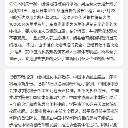
佐佐木则夫一起，缓慢地跑出室内球场。奥运圣火于是开始了
为期121天、遍及日本47个都道府县的漫长征程，直到7月23
日晚抵达奥运会的开幕现场。 这次火炬传递总共将有大约
10000名火炬手参加，东京奥组委为火炬传递制定了详细的防
疫措施，要求参加人员佩戴口罩，充分消毒，并提醒沿途观众
不要聚集。一旦发现人群过度拥挤，组委会可能随时取消当天
的接力。 不过，由于担心火炬传递的安全，已经有数十名火炬
手请辞，其中包括多名知名演艺界人士和体育明星。桥本圣子
曾表示，欢迎那些放弃的火炬手重新回到圣火传递的队伍中。
记者苏畅报道：继中国女排总教练、中国排协副主席后，郎平
将再添新身份。记者25日从总局排管中心了解到，中国排球协
会排球学院将于今年10月在天津挂牌，郎平将担任院长。 中国
排球学院是经国家体育总局批准，中国排协和天津体院经过近
三年的论证和筹备后合作共建的，学院将于10月在天津体院新
校区挂牌。 总局排管中心主任李全强说，郎平将担任中国排球
学院的首位院长，而成立中国排球学院的目的是为了能够进一
步推动排球项目改革和发展，推进协会实体化进程。同时以此