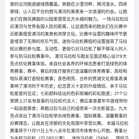
里的沿河跑道被绿荫覆盖。奔跑在沙澧河畔，两河清水，四岸
翠绿，让人忍不住的想与漯河的美景来一次浪漫的约会。让跑
友们在微风拂面的公园里感受北方水城的魅力。 一场马拉松拉
近漯河与世界各国人民的距离，让远道而来的跑友们在比赛中
近距离感受漯河的美景和浓厚文化。比赛中设置的趣味环节更
是增添了无限的欢乐气氛，迷你马拉松赛程的设置提高了马拉
松比赛的参与度、互动性，更吸引对马拉松了解不够深入的人
参与到马拉松赛事中。 漯河马拉松与跑友见面还精心设计9大
亮点优化赛事体验。来自社会各界的环保志愿者打造绿色的体
育赛事；赛中、赛后的医疗服务打造温馨的体育赛事；高校啦
啦队表演打造轻松赛事；音色明亮、古朴的贾湖文化骨笛表演
奏响了漯河的千年历史；纪念意义十足的升级情侣、亲子马拉
松是爱的见证；七彩颜料绘出的色彩斑斓的彩虹跑道；21个公
里牌上21名有故事的马拉松代言人；赛后美食嘉年华游戏带你
一起品尝美食；奔跑过后与自己的成绩来一次合影留念。九大
亮点突出了漯河马拉松举办绿色赛事、国际赛事、温馨赛事的
办赛理念，让跑友在浓郁的文化氛围中享受比赛。 本届马拉松
赛事将于11月11日上午八点半在漯河市体育中心开跑，赛事分
为半程马拉松（21.095公里）、迷你马拉松（5KM）、情侣马