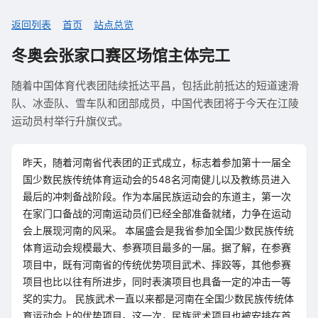
返回列表
首页
站点总览
冬奥会张家口赛区场馆主体完工
随着中国体育代表团陆续抵达平昌，包括此前抵达的短道速滑
队、冰壶队、雪车队和团部成员，中国代表团将于今天在江陵
运动员村举行升旗仪式。
昨天，随着河南省代表团的正式成立，标志着参加第十一届全
国少数民族传统体育运动会的548名河南健儿以及教练员进入
最后的冲刺备战阶段。作为本届民族运动会的东道主，第一次
在家门口备战的河南运动员们已经全部准备就绪，力争在运动
会上展现河南的风采。 本届盛会是我省参加全国少数民族传统
体育运动会规模最大、参赛项目最多的一届。据了解，在参赛
项目中，既有河南省的传统优势项目武术、摔跤等，其他参赛
项目也比以往有所进步，同时表演项目也具备一定的冲击一等
奖的实力。 民族武术一直以来都是河南在全国少数民族传统体
育运动会上的优势项目。这一次，民族武术项目也被安排在首