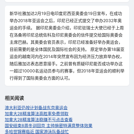
新华社雅加达2月19日电印度尼西亚奥委会19日宣布，在成功
举办2018年亚运会之后，印尼已经正式提交了申办2032年奥
运会的手续。 据印尼奥委会介绍，印尼驻瑞士大使已经于上周
在洛桑将印尼总统佐科及印尼奥委会的信件提交给国际奥委会
主席巴赫。其奥委会官员表示，印尼已经准备好举办奥运会，
目前需要的是全体国民及国际社会的支持。 原定举办第18届亚
运会的越南河内在2014年突然宣布因为经济压力放弃举办权，
随后雅加达表态愿意接手。之前曾有质疑印尼能否成功举办这
一超过10000名运动员参与的赛事，但2018年亚运会的顺利举
行得到了国际奥委会方面的认可。
相关阅读
澳大利亚仍按计划备战东京奥运会
加拿大28精准算法高胜率免费领取
加拿大28精准算法稳赚不亏点击查看
国安结束8周冬训回京 主帅施密特满意整体效果
多哈世锦赛临近 国家游泳队备战忙