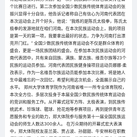
个比赛日进行。第二次参加全国少数民族传统体育运动会的张
振兴显得十分自信，他告诉记者称自己有信心为河南代表团在
本次运动会上开个好头，他说：“我练的是陈氏太极拳，陈氏太
极拳的发源地就在咱们河南。在本次民族运动会上，我的项目
是第一天的第一项，我要拿出最好的状态，力争为河南打出漂
亮开门红。” 全国少数民族传统体育运动会不仅是群众体育的
盛会，更是一场民族团结的盛会。在参加本次民族运动会的河
南代表团中，共有来自回族、满族、蒙古族、维吾尔族等23个
民族的运动员参加。河南代表团民族健身操项目运动员娜娜·柔
孜表示，作为一名维吾尔族运动员能参加本次比赛，将是她人
生中最难忘的一次回忆，希望利用这次机会，全面展示自己的
水平。 郑州大学体育学院作为河南省唯一一所专业体育院校，
本次全方位、多层次投身于本届全国少数民族传统体育运动会
的竞训和服务工作。从开幕式冠军方阵、太极表演，到民族传
统武术、珍珠球、毽球、抢花炮等参赛项目，再到提供青年志
愿服务和专业的助力，郑大体院参与服务第十一届全国民族运
动会的师生人数达300余人。 在万众期待的开幕式宏大表演
中，郑大体院校友巫兰英、贾占波、孙甜甜、牛安林和在职教