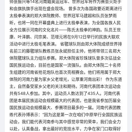
师张振兴等14名河南籍奥运冠军、世界冠军将作为赛会火炬手
和会旗执旗手出现在盛会现场。 曾多次为各国政要近距离进行
太极拳表演的郑大体院教师、世界冠军马建超和队员张梦雨
昕，也将一同在开幕盛典上进行太极拳表演，为全国各族人民
全方位展示河南的文化名片——陈氏太极拳的神韵。队员王世
康、叶泽鹏、闫宗昊、范增元将在9月12日举行的民族大联欢
活动中进行太极毛笔表演。 省毽球队则由郑大体院成绩世界排
名前三的藤毽球队教练员张永斌担任主帅，他将带领三名郑大
体院毽球队主力组队参赛。郑大体院省珍珠球队曾多次征战全
国民族运动会，目前也是国家一流强队。由郑大体院二十名师
生组建的河南省抢花炮队也首次亮相赛会。他们将用属于郑大
体院的河南力量为家乡父老增光，让厚重河南出彩！ 作为东道
主，自然备受家乡父老的关注和期待。河南代表团本次运动会
共有548人参加。其中，运动员人数达到了435人。河南代表
团是本届民族运动会规模最大的代表团，也是我省参加历届全
国民族运动会规模最大、参赛项目最多的一届。河南代表团教
练代表孙博表示：“因为这是第一次在咱们中原举行全国民族运
动会，我们能代表河南参与其中感觉非常的荣幸，我们会全力
以赴，认真备战，拿出最好的竞技水平，力争在家门口取得好