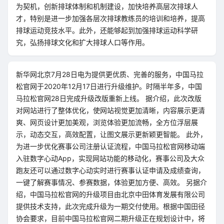
为契机，创新排球体制和机制建设，加快培养高层次排球人
才，特别是进一步加强各层次排球教练员的培训和培养，提高
排球运动竞技水平。此外，还能够起到加强排球运动科学研
究，弘扬排球文化和扩大排球人口等作用。
新华网北京7月28日电为提供更优质、完善的服务，中国马拉
松官网于2020年12月17日进行升级维护。时隔半年多，中国
马拉松官网28日完成升级改版重新上线。 据介绍，此次改版
对网站进行了整体优化，使网站视觉更加清晰，内容展示更清
爽、网页设计更加美观，浏览体验更加流畅，全方位浮层展
示，动态交互，高效配置，让图文展示更新颖更智能。 此外，
为进一步优化赛事公司注册认证流程，中国马拉松官网移动端
入驻数字心动App，实现网站功能的移动化，赛事公司及大众
跑友还可以通过数字心动实时进行赛事认证申请及成绩查询，
一键了解赛事情况、参赛数据，体验更加方便、高效。 另据介
绍，中国马拉松官网的升级项目由北京中田体育发展有限公司
提供技术支持，此次完成升级为一期交付使用。根据中国田径
协会要求，目前中国马拉松官网二期升级正在规划设计中，将